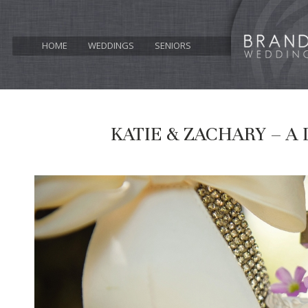
HOME
WEDDINGS
SENIORS
KATIE & ZACHARY – A